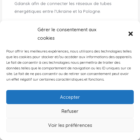
Gdansk afin de connecter les réseaux de tubes
énergétiques entre l’Ukraine et la Pologne.
Gérer le consentement aux
cookies
Pour offrir les meilleures expériences, nous utilisons des technologies telles
que les cookies pour stocker et/ou accéder aux informations des appareils.
Le fait de consentir à ces technologies nous permettra de traiter des
données telles que le comportement de navigation ou les ID uniques sur ce
Cette structuration Nord-Sud plutôt que
site. Le fait de ne pas consentir ou de retirer son consentement peut avoir
seulement Est-Ouest pourrait permettre de
un effet négatif sur certaines caractéristiques et fonctions.
renforcer les collaborations entre les Etats
de la région. L’UE a bien compris cet intérêt
Accepter
en lançant le développement de grands
Refuser
corridors de transport à l’échelle du
continent. Mais tous ces projets tardent à se
Voir les préférences
concrétiser car, d’ampleur pharaonique, ils
demandent des financements considérables