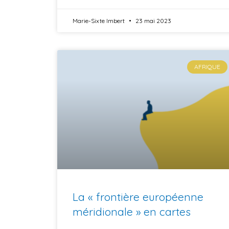
Marie-Sixte Imbert
23 mai 2023
AFRIQUE
La « frontière européenne
méridionale » en cartes