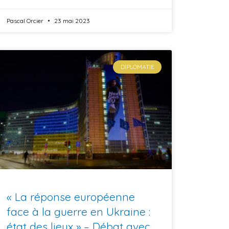
Pascal Orcier
23 mai 2023
DIPLOMATIE
« La réponse européenne
face à la guerre en Ukraine :
état des lieux » – Débat avec