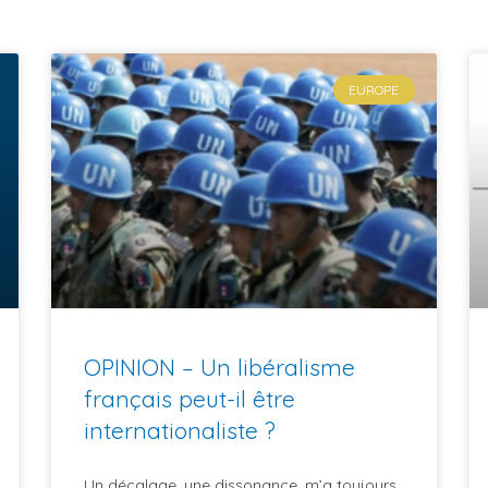
EUROPE
OPINION – Un libéralisme
français peut-il être
internationaliste ?
Un décalage, une dissonance, m’a toujours