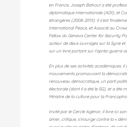
en France, Joseph Bahout a été profes
diplomatique internationale (ADI), et Co
étrangères (2008-2015).
Il s’est finale
International Peace, et Associé au Crown
Fellow du Geneva Center for Security Polic
auteur de deux ouvrages sur la Syrie et le
sur un livre portant sur l’après-guerre au
En plus de ses activités académiques, il 
mouvements promouvant la démocratie éle
renouveau démocratique, un parti politiqu
électorale (dont il a été le SG), et a été
Ministre de la culture pour la Francoph
Invité par le Cercle Agénor, il livre ici 
amer, critique, s’insurge contre la « démi
aussi quelques pistes d’actions, de solu