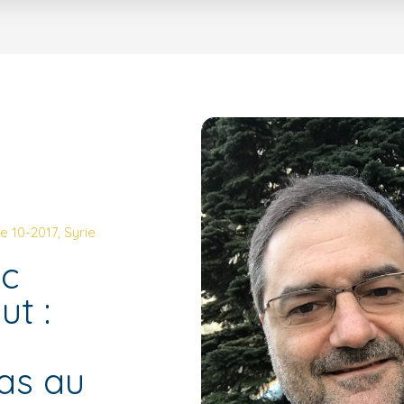
e 10-2017
,
Syrie
ec
t :
as au