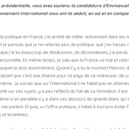
présidentielle, vous avez soutenu la candidature d’Emmanuel
nement international vous ont-ils séduit, en soi et en compa
a politique en France, j’ai arrêté de militer activement dans les 
t je pensais que je ne referais plus de politique, que j’en faisai
 que j’ai eu beaucoup de désillusions, de déconvenues, j’ai perdu
ersonnelle. En même temps, je sais que la France va mal et cela 
, auquel je dois énormément. Quand il y a eu le moment Macron, 
 disant que c’est une chance pour ce pays de se redresser, de s
même. Je savais que sur l’international il ne fallait pas en attend
sur ces sujets, y a peu réfléchi du fait de sa formation. Il est 
ême si en parallèle il y a dans ses discours de grands élans qui s
me parlent. Et puis, vu l’offre politique, il fallait à tout prix évite
 et levantines.