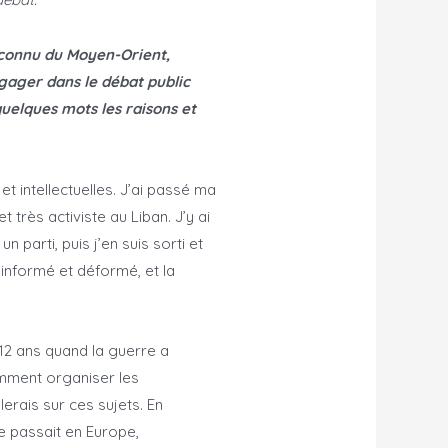
reconnu du Moyen-Orient,
gager dans le débat public
uelques mots les raisons et
et intellectuelles. J’ai passé ma
et très activiste au Liban. J’y ai
n parti, puis j’en suis sorti et
 informé et déformé, et la
-12 ans quand la guerre a
omment organiser les
llerais sur ces sujets. En
se passait en Europe,