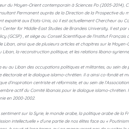
seur du Moyen-Orient contemporain à Sciences Po (2005-2014), C
nsultant Permanent auprès de la Direction de la Prospective du mi
ment expatrié aux Etats-Unis, où il est actuellement Chercheur au
 Center for Middle-East Studies de Brandeis University. Il est par 
y (GCSP) , et siège au Conseil Scientifique de l’Institut Français d
 Liban, ainsi que de plusieurs articles et chapitres sur le Moyen-Or
 Liban, la reconstruction politique, et les relations libano-syrienne
a eu au Liban des occupations politiques et militantes, au sein de 
ctorale et le dialogue islamo-chrétien. Il a ainsi co-fondé et m
e d’inspiration centriste et réformiste, et au sein de l’Associatio
 membre actif du Comité libanais pour le dialogue islamo-chrétien. Il
onie en 2000-2002.
son sentiment sur la Syrie, le monde arabe, la politique arabe de la F
ssion intellectuelle » d’une partie de nos élites face au « Poutinism
tions, à court et long terme, qui ne manqueront pas de susciter le 