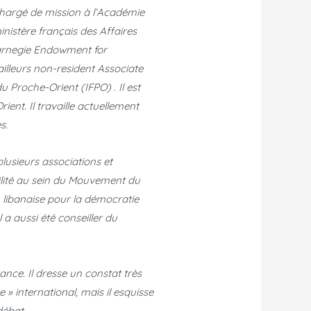
hargé de mission à l’Académie
nistère français des Affaires
 Carnegie Endowment for
ailleurs non-resident Associate
u Proche-Orient (IFPO) . Il est
ient. Il travaille actuellement
s.
plusieurs associations et
ilité au sein du Mouvement du
n libanaise pour la démocratie
 a aussi été conseiller du
rance. Il dresse un constat très
e » international, mais il esquisse
débat.