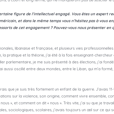
rtaine figure de l’intellectuel engagé. Vous êtes un expert 
américain, et dans le même temps vous n’hésitez pas à vous en
s ressorts de cet engagement ? Pouvez-vous nous présenter en q
onales, libanaise et française, et plusieurs vies professionnelles 
on, la pratique et la théorie, j’ai été à la fois enseignant-chercheur 
ller parlementaire, je me suis présenté à des élections, j’ai fondé u
i aussi oscillé entre deux mondes, entre le Liban, qui m’a formé,
rais que je suis très fortement un enfant de la guerre. J’avais 11
gations sur la violence, son origine, comment vivre ensemble, c
« nous », et comment on dit « nous ». Très vite, j’ai su que je travai
ales, sociologiques, scolaires, j’avais toujours un œil sur ce qui 