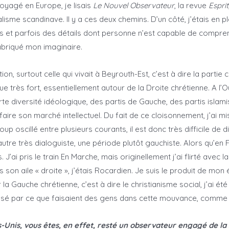
oyagé en Europe, je lisais
Le Nouvel Observateur
, la revue
Esprit
isme scandinave. Il y a ces deux chemins. D’un côté, j’étais en pl
es et parfois des détails dont personne n’est capable de compren
fabriqué mon imaginaire.
n, surtout celle qui vivait à Beyrouth-Est, c’est à dire la partie 
que très fort, essentiellement autour de la Droite chrétienne. A l’
orte diversité idéologique, des partis de Gauche, des partis islami
faire son marché intellectuel. Du fait de ce cloisonnement, j’ai m
scillé entre plusieurs courants, il est donc très difficile de dir
utre très dialoguiste, une période plutôt gauchiste. Alors qu’en 
. J’ai pris le train En Marche, mais originellement j’ai flirté avec
son aile « droite », j’étais Rocardien. Je suis le produit de mon
ar la Gauche chrétienne, c’est à dire le christianisme social, j’ai ét
ressé par ce que faisaient des gens dans cette mouvance, comme
ts-Unis, vous êtes, en effet, resté un observateur engagé de la