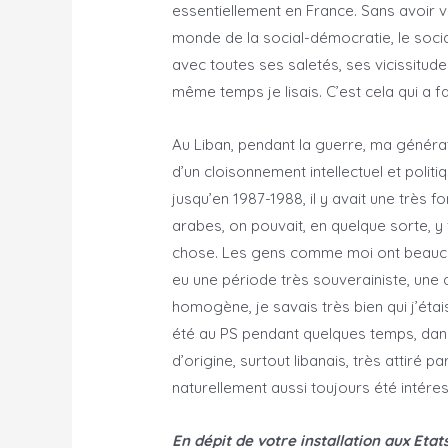
essentiellement en France. Sans avoir v
monde de la social-démocratie, le social
avec toutes ses saletés, ses vicissitud
même temps je lisais. C’est cela qui a 
Au Liban, pendant la guerre, ma génératio
d’un cloisonnement intellectuel et politi
jusqu’en 1987-1988, il y avait une très f
arabes, on pouvait, en quelque sorte, y 
chose. Les gens comme moi ont beaucoup o
eu une période très souverainiste, une a
homogène, je savais très bien qui j’étais
été au PS pendant quelques temps, dans 
d’origine, surtout libanais, très attiré p
naturellement aussi toujours été inté
En dépit de votre installation aux Eta