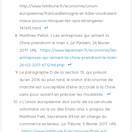
http://www.latribune.fr/economie/union-
europeenne/franceallemagne-et-italie-voudraient-
mieux-pouvoir-bloquer-les-opa-etrangeres-
747615.html
Matthieu Pelloli, « Les entreprises qui aiment la
Chine prendront le train »,
Le Parisien
, 26 février
2017. URL :
https://www.leparisien.fr/economie/les-
entreprises-qui-aiment-la-chine-prendront-le-train-
26-02-2017-6712146.php
Le paragraphe D de la section 15, qui prévoit
qu’en 2016 au plus tard, le statut d’économie de
marché est susceptible d’être accordé à la Chine
sans pour autant en préciser les modalités.
« L’Union européenne doit sortir de sa servitude
volontaire vis-à-vis des Etats-Unis », propos de
Matthias Fekl, Secrétaire d’Etat en charge du
commerce extérieur,
La Tribune
, 5 février 2017. URL
:
https://www.latribune.fr/economie/france/l-