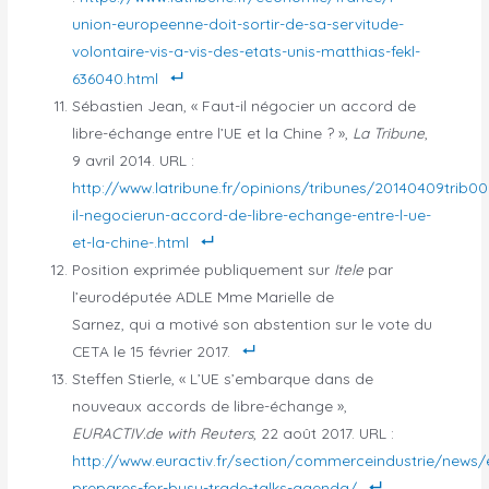
union-europeenne-doit-sortir-de-sa-servitude-
volontaire-vis-a-vis-des-etats-unis-matthias-fekl-
636040.html
Sébastien Jean, « Faut-il négocier un accord de
libre-échange entre l’UE et la Chine ? »,
La Tribune
,
9 avril 2014. URL :
http://www.latribune.fr/opinions/tribunes/20140409trib0
il-negocierun-accord-de-libre-echange-entre-l-ue-
et-la-chine-.html
Position exprimée publiquement sur
Itele
par
l’eurodéputée ADLE Mme Marielle de
Sarnez, qui a motivé son abstention sur le vote du
CETA le 15 février 2017.
Steffen Stierle, « L’UE s’embarque dans de
nouveaux accords de libre-échange »,
EURACTIV.de with Reuters
, 22 août 2017. URL :
http://www.euractiv.fr/section/commerceindustrie/news/
prepares-for-busy-trade-talks-agenda/