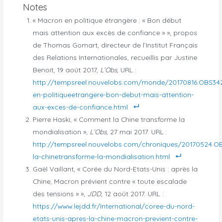
Notes
« Macron en politique étrangère : « Bon début
mais attention aux excès de confiance » », propos
de Thomas Gomart, directeur de l’Institut Français
des Relations Internationales, recueillis par Justine
Benoit, 19 août 2017,
L’Obs
, URL :
http://tempsreel.nouvelobs.com/monde/20170816.OBS3
en-politiqueetrangere-bon-debut-mais-attention-
aux-exces-de-confiance.html
Pierre Haski, « Comment la Chine transforme la
mondialisation »,
L’Obs
, 27 mai 2017. URL :
http://tempsreel.nouvelobs.com/chroniques/20170524.
la-chinetransforme-la-mondialisation.html
Gaël Vaillant, « Corée du Nord-Etats-Unis : après la
Chine, Macron prévient contre « toute escalade
des tensions » »,
JDD
, 12 août 2017. URL :
https://www.lejdd.fr/International/coree-du-nord-
etats-unis-apres-la-chine-macron-previent-contre-