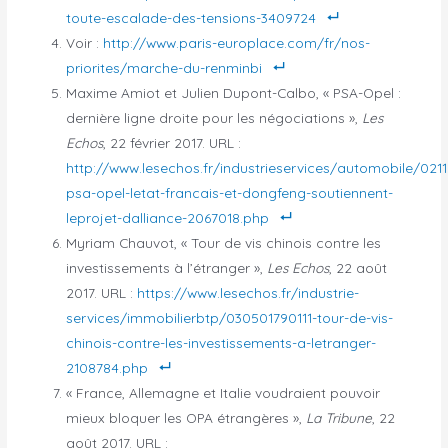
toute-escalade-des-tensions-3409724
Voir :
http://www.paris-europlace.com/fr/nos-
priorites/marche-du-renminbi
Maxime Amiot et Julien Dupont-Calbo, « PSA-Opel :
dernière ligne droite pour les négociations »,
Les
Echos
, 22 février 2017. URL :
http://www.lesechos.fr/industrieservices/automobile/021
psa-opel-letat-francais-et-dongfeng-soutiennent-
leprojet-dalliance-2067018.php
Myriam Chauvot, « Tour de vis chinois contre les
investissements à l’étranger »,
Les Echos
, 22 août
2017. URL :
https://www.lesechos.fr/industrie-
services/immobilierbtp/030501790111-tour-de-vis-
chinois-contre-les-investissements-a-letranger-
2108784.php
« France, Allemagne et Italie voudraient pouvoir
mieux bloquer les OPA étrangères »,
La Tribune
, 22
août 2017. URL :