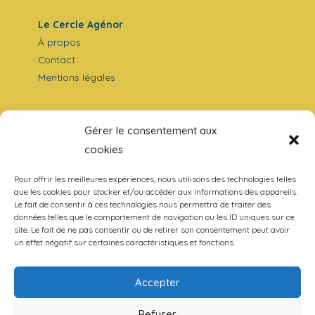
Le Cercle Agénor
À propos
Contact
Mentions légales
Nos travaux
Gérer le consentement aux
Analyses
cookies
Entretiens
La Revue
Pour offrir les meilleures expériences, nous utilisons des technologies telles
que les cookies pour stocker et/ou accéder aux informations des appareils.
Le fait de consentir à ces technologies nous permettra de traiter des
données telles que le comportement de navigation ou les ID uniques sur ce
site. Le fait de ne pas consentir ou de retirer son consentement peut avoir
un effet négatif sur certaines caractéristiques et fonctions.
Ecologie
Europe
Guerre et Paix
Accepter
Philosophie
Refuser