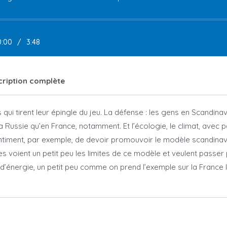
0:00
/
3:48
scription complète
 qui tirent leur épingle du jeu. La défense : les gens en Scandinav
 Russie qu’en France, notamment. Et l’écologie, le climat, avec p
 sentiment, par exemple, de devoir promouvoir le modèle scandina
s voient un petit peu les limites de ce modèle et veulent passer 
d’énergie, un petit peu comme on prend l’exemple sur la France 