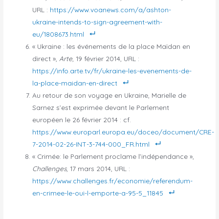
URL :
https://www.voanews.com/a/ashton-
ukraine-intends-to-sign-agreement-with-
eu/1808673.html
« Ukraine : les événements de la place Maïdan en
direct »,
Arte
, 19 février 2014, URL :
https://info.arte.tv/fr/ukraine-les-evenements-de-
la-place-maidan-en-direct
Au retour de son voyage en Ukraine, Marielle de
Sarnez s’est exprimée devant le Parlement
européen le 26 février 2014 : cf.
https://www.europarl.europa.eu/doceo/document/CRE-
7-2014-02-26-INT-3-744-000_FR.html
« Crimée: le Parlement proclame l’indépendance »,
Challenges
, 17 mars 2014, URL :
https://www.challenges.fr/economie/referendum-
en-crimee-le-oui-l-emporte-a-95-5_11845