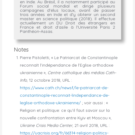
en Inde. Au Brésil, il a notamment participé au
Forum social mondial et dirigé plusieurs
campagnes d'élus locaux, avant de passer
trois années en Inde et d’y obtenir un second
master en science politique (2018). Il effectue
actuellement un DU Droit des étrangers en
France et droit d’asile à l’Université Paris 2
Panthéon-Assas.
Notes
Pierre Pistoletti, « Le Patriarcat de Constantinople
reconnaît l’indépendance de l’Eglise orthodoxe
ukrainienne »,
Centre catholique des médias Cath-
Info
, 12 octobre 2018, URL :
https://www.cath.ch/newsf/le-patriarcat-de-
constantinople-reconnait-lindependance-de-
leglise-orthodoxe-ukrainienne/
; voir aussi : «
Religion et politique: ce qu’il faut savoir sur la
nouvelle confrontation entre Kyiv et Moscou »,
Ukraine Crisis Media Center
, 21 avril 2018, URL :
https://uacrisis.org/fr/66314-religion-politics-