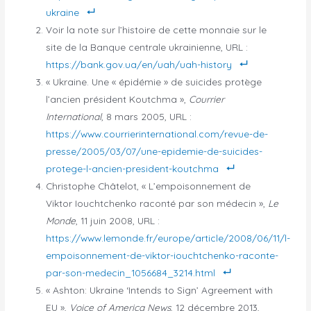
ukraine
Voir la note sur l’histoire de cette monnaie sur le
site de la Banque centrale ukrainienne, URL :
https://bank.gov.ua/en/uah/uah-history
« Ukraine. Une « épidémie » de suicides protège
l’ancien président Koutchma »,
Courrier
International
, 8 mars 2005, URL :
https://www.courrierinternational.com/revue-de-
presse/2005/03/07/une-epidemie-de-suicides-
protege-l-ancien-president-koutchma
Christophe Châtelot, « L’empoisonnement de
Viktor Iouchtchenko raconté par son médecin »,
Le
Monde
, 11 juin 2008, URL :
https://www.lemonde.fr/europe/article/2008/06/11/l-
empoisonnement-de-viktor-iouchtchenko-raconte-
par-son-medecin_1056684_3214.html
« Ashton: Ukraine ‘Intends to Sign’ Agreement with
EU »,
Voice of America News
, 12 décembre 2013,